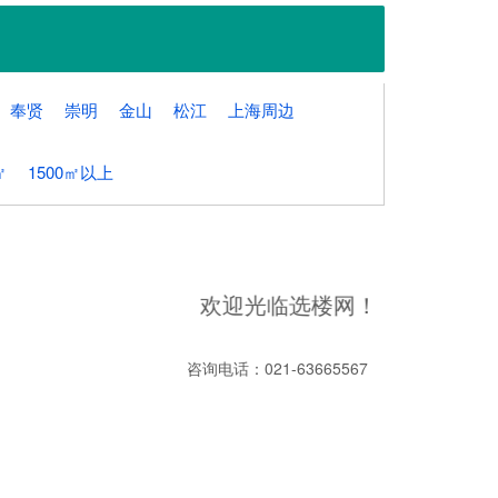
奉贤
崇明
金山
松江
上海周边
㎡
1500㎡以上
欢迎光临选楼网！
咨询电话：021-63665567