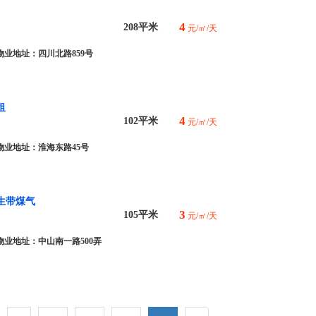
4
208平米
元/㎡/天
物业地址：四川北路859号
租
4
102平米
元/㎡/天
物业地址：淮海东路45号
生带煤气
3
105平米
元/㎡/天
物业地址：中山南一路500弄