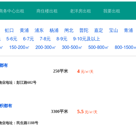
商务中心出租
商住楼出租
老洋房出租
我要出租
虹口
黄浦
浦东
杨浦
闸北
普陀
嘉定
宝山
青浦
元
5-6元
6-7元
7-8元
8-9元
9-10元及以上
0㎡
150-200㎡
200-300㎡
300-500㎡
500-800㎡
800-1500
都有
4
250平米
元/㎡/天
物业地址：彭江路602号
积都有
5.5
3300平米
元/㎡/天
物业地址：民生路1188号