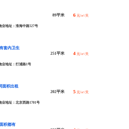
6
89平米
元/㎡/天
物业地址：淮海中路527号
都有套内卫生
4
251平米
元/㎡/天
物业地址：打浦路1号
同面积出租
5
202平米
元/㎡/天
物业地址：北京西路1701号
面积都有