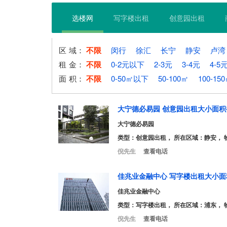
选楼网
写字楼出租
创意园出租
区
域：
不限
闵行
徐汇
长宁
静安
卢湾
租
金：
不限
0-2元以下
2-3元
3-4元
4-5
面
积：
不限
0-50㎡以下
50-100㎡
100-15
大宁德必易园 创意园出租大小面积
大宁德必易园
类型：
创意园出租
， 所在区域：静安， 
倪先生
查看电话
佳兆业金融中心 写字楼出租大小面
佳兆业金融中心
类型：
写字楼出租
， 所在区域：浦东， 
倪先生
查看电话