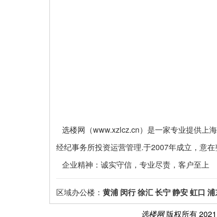
选楼网（www.xzlcz.cn）是一家专业
经纪事务所投资运营管理.于2007年成立，意
企业精神：诚实守信，专业尽责，客户至上
区域办公楼：
黄浦
闵行
徐汇
长宁
静安
虹口
浦
选楼网
版权所有 202