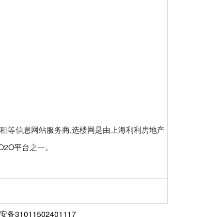
楼出租等信息网站服务商,选楼网是由上海利利房地产
O2O平台之一。
备31011502401117