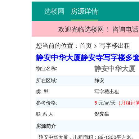
选楼网
房源详情
欢迎光临选楼网！ 咨询电话：021-
您当前的位置：
首页
>
写字楼出租
静安中华大厦静安寺写字楼多
静安中华大厦
物业名称:
所在区域:
静安
类 型:
写字楼出租
参考价格:
5
元/㎡/天
（
月租计
联 系 人:
倪先生
房源简介
静安中华大厦，出租面积：89-1300平方米。