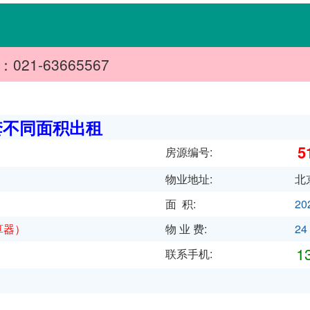
63665567
套不同面积出租
5
房源编号:
物业地址:
北京
面 积:
20
算器
）
物 业 费:
24
13
联系手机: