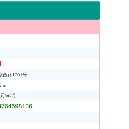
1
西路1701号
2 ㎡
元/㎡/月
764598136