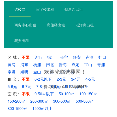
选楼网
写字楼出租
创意园出租
商务中心出租
商住楼出租
老洋房出租
我要出租
区
域：
不限
闵行
徐汇
长宁
静安
卢湾
虹口
黄浦
浦东
杨浦
闸北
普陀
嘉定
宝山
青浦
欢迎光临选楼网！
奉贤
崇明
金山
松江
上海周边
租
金：
不限
0-2元以下
2-3元
3-4元
4-5元
5-6元
6-7元
7-8元
8-9元
9-10元及以上
咨询电话：021-63665567
面
积：
不限
0-50㎡以下
50-100㎡
100-150㎡
150-200㎡
200-300㎡
300-500㎡
500-800㎡
800-1500㎡
1500㎡以上