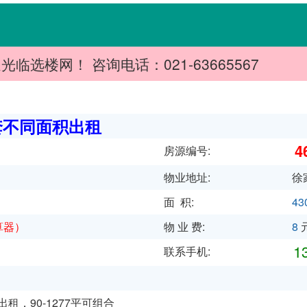
选楼网！ 咨询电话：021-63665567
套不同面积出租
4
房源编号:
物业地址:
徐家
面 积:
43
算器
）
物 业 费:
8
元
13
联系手机:
，90-1277平可组合