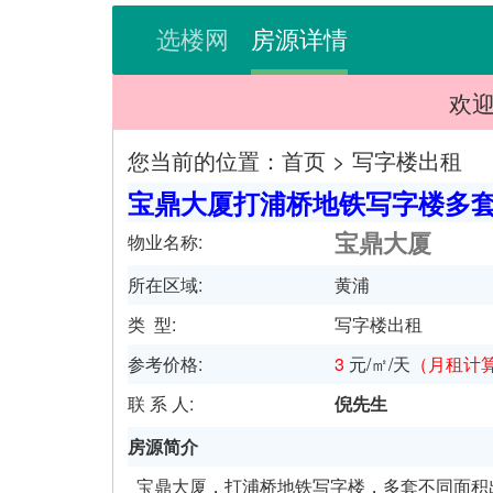
选楼网
房源详情
欢迎光临
您当前的位置：
首页
>
写字楼出租
宝鼎大厦打浦桥地铁写字楼多
宝鼎大厦
物业名称:
所在区域:
黄浦
类 型:
写字楼出租
参考价格:
3
元/㎡/天
（
月租计
联 系 人:
倪先生
房源简介
宝鼎大厦，打浦桥地铁写字楼，多套不同面积出租