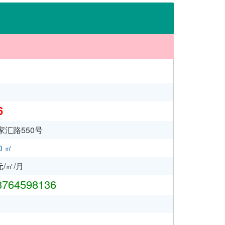
6
汇路550号
0 ㎡
/㎡/月
764598136