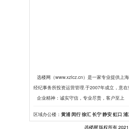
选楼网（www.xzlcz.cn）是一家专业
经纪事务所投资运营管理.于2007年成立，意
企业精神：诚实守信，专业尽责，客户至上
区域办公楼：
黄浦
闵行
徐汇
长宁
静安
虹口
浦
选楼网
版权所有 202