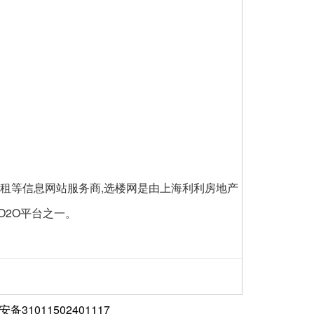
楼出租等信息网站服务商,选楼网是由上海利利房地产
O2O平台之一。
备31011502401117