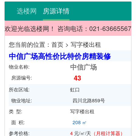
选楼网
房源详情
欢迎光临选楼网！ 咨询电话：021-63665567
您当前的位置：
首页
>
写字楼出租
中信广场高性价比特价房精装修
中信广场
物业名称:
43
房源编号:
所在区域:
虹口
物业地址:
四川北路859号
类 型:
写字楼出租
面 积:
208 ㎡
参考价格:
4
元/㎡/天
（
月租计算器
）