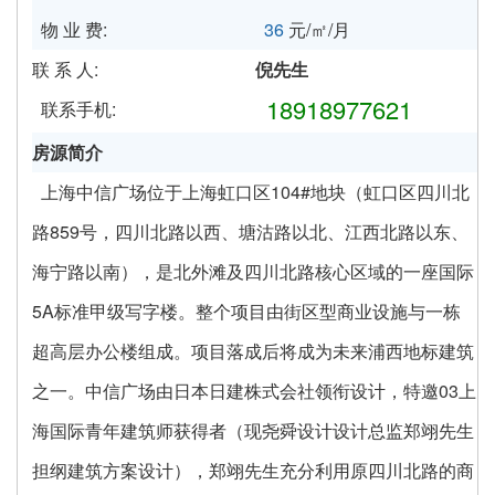
物 业 费:
36
元/㎡/月
联 系 人:
倪先生
18918977621
联系手机:
房源简介
上海中信广场位于上海虹口区104#地块（虹口区四川北
路859号，四川北路以西、塘沽路以北、江西北路以东、
海宁路以南），是北外滩及四川北路核心区域的一座国际
5A标准甲级写字楼。整个项目由街区型商业设施与一栋
超高层办公楼组成。项目落成后将成为未来浦西地标建筑
之一。中信广场由日本日建株式会社领衔设计，特邀03上
海国际青年建筑师获得者（现尧舜设计设计总监郑翊先生
担纲建筑方案设计），郑翊先生充分利用原四川北路的商